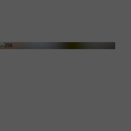
Activiteiten
Jobs
Contact
Laatste nieuws
Kantooruren
051 46 65 27
Activiteiten